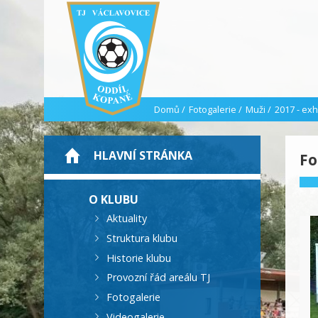
Domů
/
Fotogalerie
/
Muži
/
2017 - exh
HLAVNÍ STRÁNKA
Fo
O KLUBU
Aktuality
Struktura klubu
Historie klubu
Provozní řád areálu TJ
Fotogalerie
Videogalerie