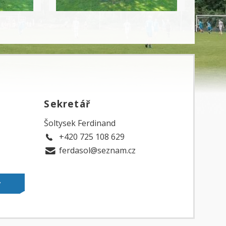
Sekretář
Šoltysek Ferdinand
+420 725 108 629
ferdasol@seznam.cz
y