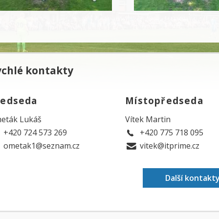
ychlé kontakty
ředseda
Místopředseda
eták Lukáš
Vítek Martin
+420 724 573 269
+420 775 718 095
ometak1@seznam.cz
vitek@itprime.cz
Další kontakt